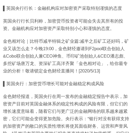
▌英国央行行长：金融机构应对加密资产采取特别谨慎的态度
英国央行行长贝利称，加密货币投资者可能会失去其所有的投
资。金融机构应对加密资产采取特别小心和谨慎的态度。
金色相对论｜比特币减半特辑之矿业篇:减半之后矿工还好吗，矿
业又该怎么走？今晚19:00，金色财经邀请到F2pool联合创始人
&Cobo联合创始人兼CEO神鱼、币印矿池创始人&CEO潘志彪、
多挖矿场唐万龙、资深矿工高洋齐聚「金色相对论」，给你最专
业的分析！敬请锁定金色财经直播间！[2020/5/13]
▌英国央行：加密货币增长可能对金融稳定构成风险
金色财经报道，英国央行在周一发布的金融稳定报告中表示，加
密资产目前对英国金融体系的稳定性构成的风险有限，但它们的
增长速度意味着，随着它们与更广泛的金融网络的联系越来越紧
密，它们可能会变得更加危险。央行表示：“银行对没有获得支持
的加密资产的敞口的实质性增长将使其面临财务、运营和声誉风