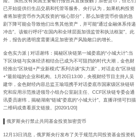
险。”虽然没有英国主要银行报告其直接接触了加密货币，但它们
已开始提供衍生品交易和托管等服务。央行认为，如果机构投资
者将加密货币作为其投资的“核心部分”，那么加密货币价值的急
剧下降可能会导致他们出售其他资产，并可能“通过金融体系传递
冲击”。该银行呼吁“在国内和全球层面加强监管和执法框架”。此
外，报告的透明度需要满足加密资产风险敞口的增长。
金色实力派 | 对话谢纬：揭秘区块链第一城娄底的“小城大计”:当
下区块链与实体经济相结合已成为不可阻挡的时代大潮，金色财
经推出“区块链+产业新模式”系列访谈“实力派”，对话走在“区块链
+”最前端的企业和机构。1月20日13:00，央视财经节目主持人吴
建华，金色财经内容总监王瑜琨携手对话娄底市国家级区块链研
究和应用示范推进领导小组办公室副主任、CCF区块链专委会通
讯委员谢纬，揭秘湖南“链城”娄底的“小城大计”。直播详情可扫描
二维码或查看原文链接。[2020/1/20]
▌俄罗斯央行禁止共同基金投资加密货币
12月13日消息，俄罗斯央行发布了关于规范共同投资基金投资机