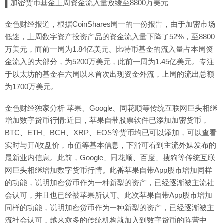
▌加密货币基金上周资金流入量放缓至8800万美元
金色财经报道，根据CoinShares周一的一份报告，由于加密市场
低迷，上周数字资产投资产品的资金流入量下降了52%，至8800
万美元，而前一周为1.84亿美元。比特币基金的流入量占本周资
金流入的大部分，为5200万美元，此前一周为1.45亿美元。专注
于以太坊的基金在六周以来首次出现资金外流，上周的流出总额
为1700万美元。
金色财经独家分析 苹果、Google、同花顺等传统互联网巨头相继
增加数字货币行情:近日，苹果自带股票软件已添加加密货币，
BTC、ETH、BCH、XRP、EOS等货币均已可以添加，可以查看
实时与开/收盘价，市值等基本信息，下滑可看到主流外媒发布的
最新业内信息。此前，Google、同花顺、百度、搜狗等传统互联
网巨头相继增加数字货币行情。此番苹果自带App股市增加同样
的功能，说明加密货币作为一种新型的资产，已经逐渐被主流社
会认可，并且也已经被苹果所认可。此次苹果自带App股市增加
同样的功能，说明加密货币作为一种新型的资产，已经逐渐被主
流社会认可，越来愈多的传统机构就加入到数字货币的阵营中