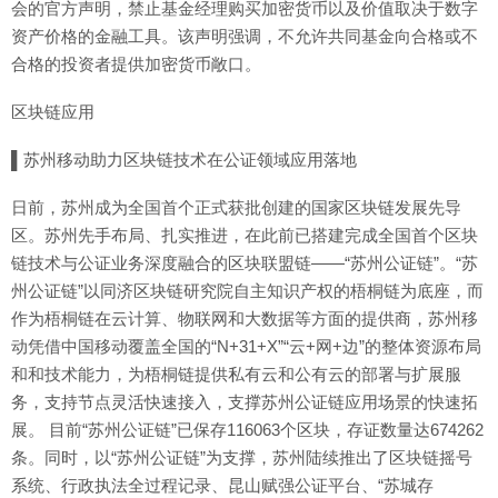
会的官方声明，禁止基金经理购买加密货币以及价值取决于数字
资产价格的金融工具。该声明强调，不允许共同基金向合格或不
合格的投资者提供加密货币敞口。
区块链应用
▌苏州移动助力区块链技术在公证领域应用落地
日前，苏州成为全国首个正式获批创建的国家区块链发展先导
区。苏州先手布局、扎实推进，在此前已搭建完成全国首个区块
链技术与公证业务深度融合的区块联盟链——“苏州公证链”。“苏
州公证链”以同济区块链研究院自主知识产权的梧桐链为底座，而
作为梧桐链在云计算、物联网和大数据等方面的提供商，苏州移
动凭借中国移动覆盖全国的“N+31+X”“云+网+边”的整体资源布局
和和技术能力，为梧桐链提供私有云和公有云的部署与扩展服
务，支持节点灵活快速接入，支撑苏州公证链应用场景的快速拓
展。 目前“苏州公证链”已保存116063个区块，存证数量达674262
条。同时，以“苏州公证链”为支撑，苏州陆续推出了区块链摇号
系统、行政执法全过程记录、昆山赋强公证平台、“苏城存