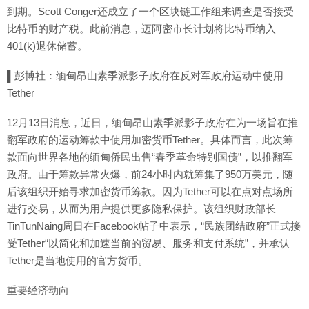
到期。Scott Conger还成立了一个区块链工作组来调查是否接受
比特币的财产税。此前消息，迈阿密市长计划将比特币纳入
401(k)退休储蓄。
▌彭博社：缅甸昂山素季派影子政府在反对军政府运动中使用
Tether
12月13日消息，近日，缅甸昂山素季派影子政府在为一场旨在推
翻军政府的运动筹款中使用加密货币Tether。具体而言，此次筹
款面向世界各地的缅甸侨民出售“春季革命特别国债”，以推翻军
政府。由于筹款异常火爆，前24小时内就筹集了950万美元，随
后该组织开始寻求加密货币筹款。因为Tether可以在点对点场所
进行交易，从而为用户提供更多隐私保护。该组织财政部长
TinTunNaing周日在Facebook帖子中表示，“民族团结政府”正式接
受Tether“以简化和加速当前的贸易、服务和支付系统”，并承认
Tether是当地使用的官方货币。
重要经济动向