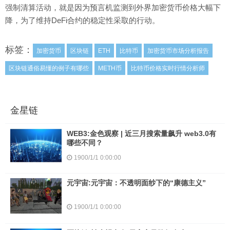
强制清算活动，就是因为预言机监测到外界加密货币价格大幅下
降，为了维持DeFi合约的稳定性采取的行动。
标签：
加密货币
区块链
ETH
比特币
加密货币市场分析报告
区块链通俗易懂的例子有哪些
METH币
比特币价格实时行情分析师
金星链
WEB3:金色观察 | 近三月搜索量飙升 web3.0有
哪些不同？
1900/1/1 0:00:00
元宇宙:元宇宙：不透明面纱下的“康德主义”
1900/1/1 0:00:00