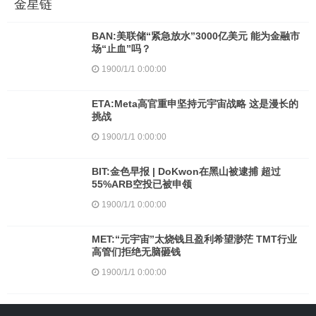
金星链
BAN:美联储“紧急放水”3000亿美元 能为金融市
场“止血”吗？
1900/1/1 0:00:00
ETA:Meta高官重申坚持元宇宙战略 这是漫长的
挑战
1900/1/1 0:00:00
BIT:金色早报 | DoKwon在黑山被逮捕 超过
55%ARB空投已被申领
1900/1/1 0:00:00
MET:“元宇宙”太烧钱且盈利希望渺茫 TMT行业
高管们拒绝无脑砸钱
1900/1/1 0:00:00