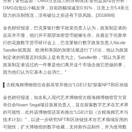
分析 | 金色盘面：OMG注意阻力的压制情况:金色盘面综合分析：
OMG自低位小幅反弹，目前跌幅缩减至0.91%，注意上方5.4美元
阻力的压制情况，没有破位之前还有下跌风险。[2018/8/8]
金色财经报道，巴克莱银行数字政策负责人认为，政策制定者的
反应并不慢，他们并不期望加密货币能够生存。在最近于伦敦举
行的花旗数字货币研讨会上，巴克莱银行数字政策负责人Nicole
Sandler就英国、欧洲和美国的加密法规进行了讨论，他认为政策
制定者的明显迟到实际上是有意为之。Sandler称，“我认为某些
政策制定者说过的一件事是他们离开这个市场去做它想做的事，
因为他们认为它基本上会消亡。”
▌古根海姆博物馆任命新高管并推出“LGE计划”探索NFT和区块链
金色财经报道，知名私人现代艺术博物馆古根海姆博物馆官方宣
布任命Noam Segal项目策展负责人，旨在探索数字艺术在艺术界
的可能性，此外该博物馆还宣布推出“LGE计划（古根海姆艺术与
技术计划）”，以进一步研究NFT和区块链技术在艺术领域应用的
可能性，扩大博物馆的数字收藏，支持新作品制作，并为使用数