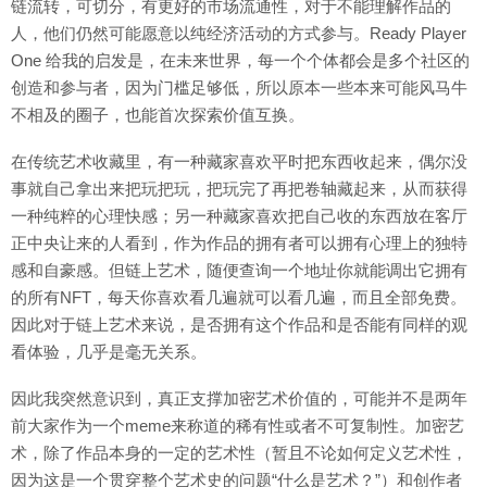
链流转，可切分，有更好的市场流通性，对于不能理解作品的
人，他们仍然可能愿意以纯经济活动的方式参与。Ready Player
One 给我的启发是，在未来世界，每一个个体都会是多个社区的
创造和参与者，因为门槛足够低，所以原本一些本来可能风马牛
不相及的圈子，也能首次探索价值互换。
在传统艺术收藏里，有一种藏家喜欢平时把东西收起来，偶尔没
事就自己拿出来把玩把玩，把玩完了再把卷轴藏起来，从而获得
一种纯粹的心理快感；另一种藏家喜欢把自己收的东西放在客厅
正中央让来的人看到，作为作品的拥有者可以拥有心理上的独特
感和自豪感。但链上艺术，随便查询一个地址你就能调出它拥有
的所有NFT，每天你喜欢看几遍就可以看几遍，而且全部免费。
因此对于链上艺术来说，是否拥有这个作品和是否能有同样的观
看体验，几乎是毫无关系。
因此我突然意识到，真正支撑加密艺术价值的，可能并不是两年
前大家作为一个meme来称道的稀有性或者不可复制性。加密艺
术，除了作品本身的一定的艺术性（暂且不论如何定义艺术性，
因为这是一个贯穿整个艺术史的问题“什么是艺术？”）和创作者