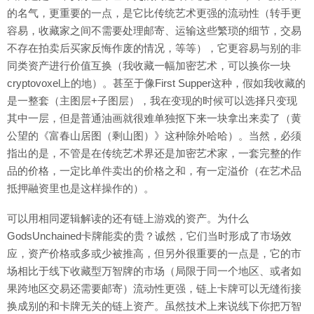
的名气，更重要的一点，是它比传统艺术更强的流动性（转手更
容易，收藏家之间不需要处理邮寄、运输这些繁琐的细节，交易
不存在拍卖后买家反悔作废的情况，等等），它更容易与别的非
同类资产进行价值互换（我收藏一幅加密艺术，可以换你一块
cryptovoxel上的地）。甚至于像First Supper这种，假如我收藏的
是一整套（主图层+子图层），我在变现的时候可以选择只变现
其中一层，但是普通油画就很难单独抠下来一块拿出来卖了（黄
公望的《富春山居图（剩山图）》这种除外哈哈）。当然，必须
指出的是，不管是在传统艺术界还是加密艺术家，一套完整的作
品的价格，一定比单件卖出的价格之和，有一定溢价（在艺术品
抵押融资里也是这样操作的）。
可以用相同逻辑解读的还有链上游戏的资产。为什么
GodsUnchained卡牌能卖的贵？诚然，它们当时形成了市场效
应，资产价格或多或少被推高，但另外很重要的一点是，它的市
场相比于线下收藏型万智牌的市场（局限于同一个地区、或者如
果跨地区交易还需要邮寄）流动性更强，链上卡牌可以无缝衔接
换成别的和卡牌无关的链上资产。虽然技术上来说线下你把万智