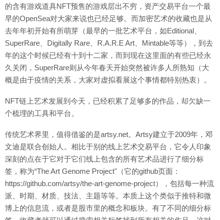
的含有游戏道具NFT预售的游戏层出不穷，资产交易平台一个最
早的OpenSea对大家来说也已经足够。而加密艺术的收藏也是从
去年年初开始有所萌芽（最早的一批艺术平台，如Editional、
SuperRare、Digitally Rare、R.A.R.E Art、Mintable等等），到去
年的这个时候已经有十到十二家，而到现在这里面的有些已经永
久关闭，SuperRare则从今年春天开始突然被许多人所熟知（大
概是由于疫情的关系，大家对虚拟看展这个事情都特别热衷）。
NFT链上艺术发展到今天，已经积累了足够多的作品，却欠缺一
个梳理的工具和平台。
传统艺术界里，值得借鉴的是artsy.net。Artsy建立于2009年，邓
文迪是联合创始人。相比于别的线上艺术交易平台，它令人印象
深刻的点在于它对于它们线上包含的所有艺术品进行了细分标
签，称为“The Art Genome Project"（它的github页面：
https://github.com/artsy/the-art-genome-project），包括每一种流
派、时期、材质、技法、主题等等。本质上这个类似于推特和微
博上的信息流，或者是股市里的概念和板块。有了不同的细分标