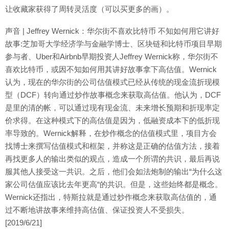
让收藏家获得了周转灵活度（可以买更多的画）。
声音 | Jeffrey Wernick：华尔街不喜欢比特币 不知如何用它讲好
故事:芝加哥大学经济学与金融学博士、区块链和比特币项目早期
参与者、Uber和Airbnb早期投资人Jeffrey Wernick称，华尔街不
喜欢比特币，或因不知如何用其讲好故事拿下高估值。Wernick
认为，现在的华尔街的公司估值模式已经从传统的现金流折现模
型（DCF）转向通过炒作故事概念来获取高估值。他认为，DCF
是里的清的帐，可以通过现有现金流、未来增长预期和折现率定
价求得。在这种模式下的高估值是因为，低融资成本下的低折现
率导致的。Wernick解释，在炒作概念的估值模式里，项目方会
找博士来撰写估值模式和框架，并称这是正确的估值方法，接着
再找更多人的输出类似的观点，造成一个所谓的共识，最后再说
服其他人接受这一共识。之后，他们会如法炮制的输出“为什么这
家公司估值应该比去年更高“的共识。但是，这些始终都是概念。
Wernick还指出，特斯拉就是通过炒作概念来获取高估值的，通
过不断地讲故事来维持高估值、保证投资人不受损失。
[2019/6/21]