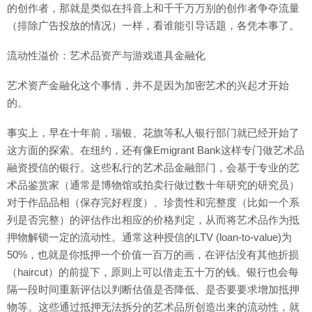
的创作者，那就是类似在抖音上和千千万万别的创作者争夺流量
（排除广告投放的情况）一样，看谁能引导话题，各凭本事了。
流动性溢价：艺术品资产与游戏道具金融化
艺术资产金融化这个事情，并不是因为加密艺术的兴起才开始
的。
事实上，早在十年前，瑞银、花旗等私人银行部门就已经开始了
这方面的探索。在纽约，还有像Emigrant Bank这样专门做艺术品
融资授信的银行。这些私行的艺术品金融部门，会基于专业的艺
术品鉴赏家（通常是博物馆或拍卖行做过数十年研究的研究员）
对于作品品相（保存完好程度）、珍贵性和完整度（比如一个系
列是否完整）的评估作出相应的价格判定，从而将艺术品作为抵
押物解锁一定的流动性。通常这种授信的LTV (loan-to-value)为
50%，也就是你抵押一个价值一百万的画，在评估没有其他折损
（haircut）的前提下，原则上可以借走五十万的钱。银行也会每
隔一段时间重新评估以判断估值是否降低、是否要要求增加抵押
物等。这些通过抵押无法拆分的艺术品所创造出来的流动性，就