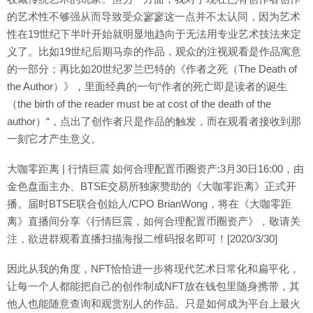
的艺术性不够强从而导致受众寥寥这一点并不太认同，因为艺术
性在19世纪下半叶开始就明显地趋向于无法用专业艺术技法来定
义了。比如19世纪后期马奈的作品，观众的注视观看是作品寓意
的一部分；再比如20世纪罗兰巴特的《作者之死（The Death of
the Author）》，里面经典的一句“作者的死亡即是读者的诞生
（the birth of the reader must be at cost of the death of the
author）“，点出了创作者只是作品的触发，而在观看者接收到那
一刻它才产生意义。
大咖零距离 | 行情巨震 如何合理配置币圈资产:3月30日16:00，由
金色盘面主办、BTSE交易所独家赞助的《大咖零距离》正式开
播。届时BTSE联合创始人/CPO BrianWong，将在《大咖零距
离》直播间分享《行情巨震，如何合理配置币圈资产》，敬请关
注，欲进群观看直播扫描海报二维码报名即可！[2020/3/30]
因此从我的角度，NFT恰恰进一步将现代艺术日常化和扁平化，
让每一个人都能把自己的创作制成NFT放在钱包里随身携带，其
他人也能随意查询和观赏别人的作品。只是如何成为平台上最火