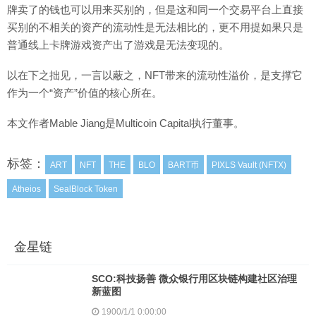
牌卖了的钱也可以用来买别的，但是这和同一个交易平台上直接
买别的不相关的资产的流动性是无法相比的，更不用提如果只是
普通线上卡牌游戏资产出了游戏是无法变现的。
以在下之拙见，一言以蔽之，NFT带来的流动性溢价，是支撑它
作为一个“资产”价值的核心所在。
本文作者Mable Jiang是Multicoin Capital执行董事。
标签：
ART
NFT
THE
BLO
BART币
PIXLS Vault (NFTX)
Atheios
SealBlock Token
金星链
SCO:科技扬善 微众银行用区块链构建社区治理
新蓝图
1900/1/1 0:00:00