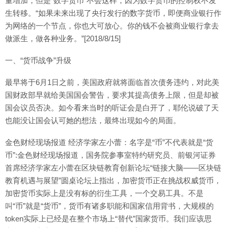
量增加，但是“数字货币”不会这样，因为数字货币的控制权不发
生转移。“如果未来出现了央行发行的数字货币，即便商业银行作
为网络的一个节点，你也大可放心。你的钱不会被商业银行拿去
做派生，做各种业务。”[2018/8/15]
一、“货币战争”升级
最早将于6月1日之前，美国政府就将面临首次债务违约，对此美
国财政部早就给美国国会警告，要求其提高债务上限，但是却被
国会议员否决。如今看来当时的听证会是白开了，耶伦说破了天
也能没让国会认可她的想法，最终出现如今的局面。
金色财经现场报道 经济学家左小蕾：名字是“币”不代表就是“货
币”:金色财经现场报道，国务院参事室特约研究员、前银河证券
首席经济学家左小蕾在区块链教育创新论坛“链接大脑——区块链
教育机遇与展望”圆桌论坛上指出，加密货币正在挑战权威货币，
加密货币实际上是没有标的衍生工具，一个交易工具。不是
叫“币”就是“货币”，货币有诸多职能和国家信用背书，大规模的
token实际上已经是在整个市场上“替代”国家货币。我们应该思