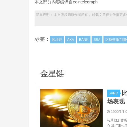
本文部分内容编译自cointelegraph
郑重声明： 本文版权归原作者所有， 转载文章仅为传播更多
标签：
区块链
AKA
BANK
SBA
区块链币在哪
金星链
比
SAND
场表现
1900/1/1 
与其他加密货
心,其汇率也