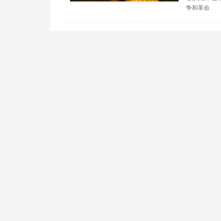
争和革命.
莱特币最新
链账本
1900/1/1 
研究人员用来
量。当宇宙射
为14的碳同位
T
USDT
于区块
1900/1/1 
比特币交易所
得了1,70