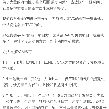
供了大量的流动性，整个局面“欣欣向荣”，当然挖个一段时间，
就更多得靠项目的基本面来支撑价格了。
我们通常会拿YFI做公平分发，无预挖，无VC的典范来赞扬他，
经常说这会ge了VC的命。
那么真要ge VC的命，项目方，尤其是DeFi相关的项目，现在就
多了一种社区冷启动的方式，即流动性挖矿模式。
方法照搬YAM即可：
1.开一个1池，抵押ETH，LEND，SNX之类的好资产，慢挖项目
方代币。
2.比一池晚一点，开2池，去Uniswap，做ETH和项代币的流动性
挖矿，快挖项目方代币，风险和收益都比1池高。
3.再晚一点，可以开一个三池，即项目方自己的开发资金，类似
于公木，以一个速度，释放代币给项目方，速度可以和1，2池某
些参数挂钩。因为2池的存在，项目方可以去出售代币，来换取开