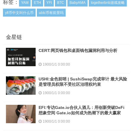
标签：
YAM
ETH
YFI
BTC
BabyAMA
togetherbnb游戏攻略
yfi币中文叫什么币
ubtc币有前景吗
金星链
CERT:网页钱包和桌面钱包漏洞利用与分析
1900/1/1 0:00:00
USHI:金色前哨 | SushiSwap完成审计 最大风险
是管理员权限不受社区治理权约束
1900/1/1 0:00:00
EFI:专访Gate.io合伙人酒儿：用创新突破DeFi
想象空间 Gate.io如何成为热潮下的最大赢家
1900/1/1 0:00:00