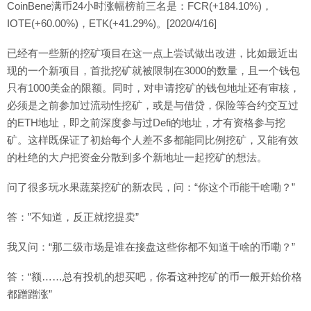
CoinBene满币24小时涨幅榜前三名是：FCR(+184.10%)，
IOTE(+60.00%)，ETK(+41.29%)。[2020/4/16]
已经有一些新的挖矿项目在这一点上尝试做出改进，比如最近出
现的一个新项目，首批挖矿就被限制在3000的数量，且一个钱包
只有1000美金的限额。同时，对申请挖矿的钱包地址还有审核，
必须是之前参加过流动性挖矿，或是与借贷，保险等合约交互过
的ETH地址，即之前深度参与过Defi的地址，才有资格参与挖
矿。这样既保证了初始每个人差不多都能同比例挖矿，又能有效
的杜绝的大户把资金分散到多个新地址一起挖矿的想法。
问了很多玩水果蔬菜挖矿的新农民，问：“你这个币能干啥嘞？”
答：”不知道，反正就挖提卖”
我又问：“那二级市场是谁在接盘这些你都不知道干啥的币嘞？”
答：“额……总有投机的想买吧，你看这种挖矿的币一般开始价格
都蹭蹭涨”