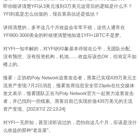
即你能讲清楚YFI从3美元涨到3万美元这背后的逻辑是什么不？
YFI到底是怎么估值的，现在算高估还是低估？
讲得清楚的，多半这几个月收益会非常不错，这些人通常在
YFI800-3000美金的时候便清楚地知道1YFI=1BTC不是梦。
对YFI一知半解的，对YFI的印象基本停留在公平，无团队分配、
没有预挖、没有投资机构，机池……收益应该也OK，但肯定不如
楼上的。
慢雾：正协助Poly Network追查攻击者，黑客已实现439万美元主
流资产变现:7月2日消息，慢雾首席信息安全官23pds在社交媒体
发文表示，慢雾团队正在与Poly Network官方一起努力追查攻击
者，并已找到一些线索。黑客目前已实现价值439万美元的主流
资产变现。[2023/7/2 22:13:24]
对YFI一无所知，甚至没听说过的，恐怕你这几个月，应该是没什
么收益的那种“老韭菜”。