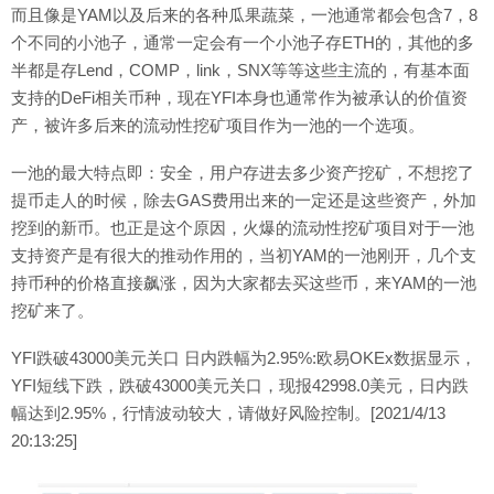
而且像是YAM以及后来的各种瓜果蔬菜，一池通常都会包含7，8
个不同的小池子，通常一定会有一个小池子存ETH的，其他的多
半都是存Lend，COMP，link，SNX等等这些主流的，有基本面
支持的DeFi相关币种，现在YFI本身也通常作为被承认的价值资
产，被许多后来的流动性挖矿项目作为一池的一个选项。
一池的最大特点即：安全，用户存进去多少资产挖矿，不想挖了
提币走人的时候，除去GAS费用出来的一定还是这些资产，外加
挖到的新币。也正是这个原因，火爆的流动性挖矿项目对于一池
支持资产是有很大的推动作用的，当初YAM的一池刚开，几个支
持币种的价格直接飙涨，因为大家都去买这些币，来YAM的一池
挖矿来了。
YFI跌破43000美元关口 日内跌幅为2.95%:欧易OKEx数据显示，
YFI短线下跌，跌破43000美元关口，现报42998.0美元，日内跌
幅达到2.95%，行情波动较大，请做好风险控制。[2021/4/13
20:13:25]