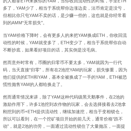
的人都拿ETH来换你的YAM，当你收回流动性的时候，手里ETH
多了，YAM少了，相当于系统帮你边涨边卖，法币肯定是没亏，
但相比你只屯YAM不卖的话，是少赚一些的，这也就是你经常看
到的AMM“无常损失”。
当YAM价格下降时，会有更多人的来把YAM换成ETH，你收回流
动性的时候，YAM就变多了，ETH变少了，相当于系统帮你自动
不断抄底，如果看好项目的话，其实倒是没毛病。
然而意外时常有，币圈的归零币不要太多，YAM就因为一行代
码，当天直接“归零”，所有在2池挖YAM的玩家，损失惨重，因为
他们提供的ETH和YAM，基本全被换成了一手的YAM，ETH被恐
慌性抛售YAM的人都给换走了。
然而通常情况来讲，除了YAM这种代码级黑天鹅事件，在2池的
激励作用下，许多1池挖到农作物的玩家，会去选择接着去2池拿
刚挖到的币+ETH提供流动性，继续加速挖，相当于变相锁仓，
所以可以看到，在一个挖矿项目开始的前几天，通常价格“跌不
动”，就是2池的功劳，一面通过流动性锁住了大量抛压，一面提