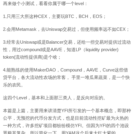
再来做个小测试，看看你属于哪一个level：
1.只用三大所这种CEX，主要玩BTC，BCH，EOS；
2.会用Metamask，去Uniswap交易过，但使用频率远不如CEX；
3.经常去Uniswap或是Balancer交易，还给一些交易对提供过流动
性，用过compound或是AAVE，知道LP（liquidity provider)
token(流动性提供商)是个啥；
4.能熟练的使用MakerDAO，Compound，AAVE，Curve这些借
贷平台，各大流动性农场的常客， 手里一堆瓜果蔬菜，是一个快
乐的农民。
这四个Level，基本和上面那三类人，是反向对应的。
本篇是上篇，主要用来讲清楚YFI所引发的一个基本概念，即那种
公平，无预挖的代币分发方式，也是目前流动性挖矿最为火热的
一种方式，许多挖矿项目都纷纷模仿YFI。但因为YFI的四个池设
置极其复杂，所以简化一下，用YAM这个后来大红大紫的