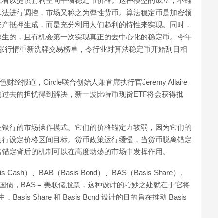
或者以提供套利空间平衡稳定币价格。这种模型的成立，不锚
算法进行调控，市场又称之为弹性货币。算法稳定币是加密领
资产抵押生成，而是充分利用人们趋利的特性来实现。同时，
原生的，且有机会第一次实现真正的去中心化的稳定币。今年
RAX等暴涨行情重新洗牌交易榜单，令行业对算法稳定币开始刮目相
经报道，Circle联合创始人兼首席执行官Jeremy Allaire
过去的担忧得到解决，新一波比特币现货ETF将会获得批
央银行的市场操作模式。它们的价格锚定力较弱，因为它们的
央行设定价格区间目标。货币政策运行缓慢，当货币脱离锚定
格锚定背后的机制可以在高度动荡的市场中发挥作用。
sh）、BAB（Basis Bond）、BAS（Basis Share）。
 美元国债，BAS = 美联储股票，这种设计的巧妙之处就在于它将
is Share 和 Basis Bond 设计的目的旨在推动 Basis