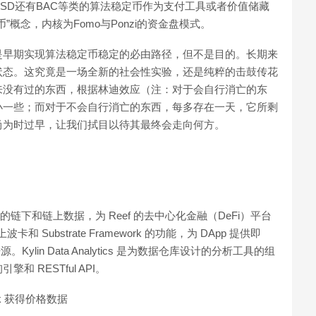
ESD还有BAC等类的算法稳定币作为支付工具或者价值储藏
概念，内核为Fomo与Ponzi的资金盘模式。
是早期实现算法稳定币稳定的必由路径，但不是目的。长期来
状态。这究竟是一场全新的社会性实验，还是纯粹的击鼓传花
来没有过的东西，根据林迪效应（注：对于会自行消亡的东
小一些；而对于不会自行消亡的东西，每多存在一天，它所剩
尚为时过早，让我们拭目以待其最终会走向何方。
访问可靠的链下和链上数据，为 Reef 的去中心化金融（DeFi）平台
 Substrate Framework 的功能，为 DApp 提供即
lin Data Analytics 是为数据仓库设计的分析工具的组
RESTful API。
nk 获得价格数据