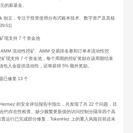
亿美元的新基金。
rashant Malik 创立，专注于投资使用分布式账本技术、数字资产及其核
9:51]
现支持 7 个资金池
 AMM 流动性挖矿、AMM 交易排名赛和订单本流动性挖
动性挖矿现支持 7 个资金池，每个周期的挖矿奖励在该周期结束
钱包入金提供流动性，还将获得 5% 额外奖励。
个问题已修复 13 个
容网络 Hermez 的安全评估报告中指出，共发现了共 22 个问题，目
包括缺少合约存在性检查、缺少频繁更新值的访问控制分隔等四个高
运行已完成部分修复，TokenHez 上的重入风险目前还未