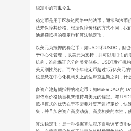
稳定币的前世今生
稳定币是用于区块链网络中的法币，通常和法币
法来保障其价格。根据保障价格的方式不同，我们
池超额抵押的稳定币和算法稳定币 。
以美元为抵押的稳定币：如USDT和USDC，但也
于中心化管理 ，以美元为支持，并可以用 1:1
机构，谁能保证充分的美元储备。USDT发行机构Tethe
美元刚性兑付。而在今年稳定币超过1万亿美元的链
也是悬在中心化机构头上的达摩克里斯之剑，什
多资产池超额抵押的稳定币：如MakerDAO 的 DAI
都依靠价格预言机来维持与美元的锚定。与 USDT
抵押模式的优势在于不需要对资产进行定价，快
集，并且加密资产高度动荡、高度相关的本性，
算法稳定币：是一种根据算法程序自动调节货币