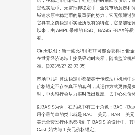
给，在稳定币价格低于锚定价格时后回收供给，
定现实法币、无需抵押稳定币，全凭市场意愿和
域追求原生稳定币的最重要的努力，它无须通过
它具有之前稳定币实验所没有的特点，它是加密
以来，由 AMPL 带领的 ESD、BASIS F
看。
Circle联创：新一波比特币ETF可能会获得批准:金色财
在世界经济论坛上接受采访时表示，随着监管机构
准。[2023/6/27 22:03:05]
市场中几种算法稳定币都借鉴于传统法币机构中
价格锚定不存在真正的套利，其运作方式更像是
时，中央银行会尽力实时做出反应。去中心化价
以BASIS为例，在系统中有三个角色：BAC（Basis Ca
用个最简单的类比就是 BAC = 美元，BAB =
美元全套发行体系都搬到了 BASIS 的设计中。其中，Bas
Cash 始终与 1 美元价格锚定。