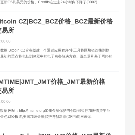
新CS到美元的价格。Credits在过去24小时内下降了{0002}.
itcoin CZ|BCZ_BCZ价格_BCZ最新价格
交易所
0:00:00
数据 Bitcoin CZ旨在创建一个通过应用程序/小工具将区块链连接到物
。最初的重点将包括浏览器中的电子商务解决方案、混合器和基于网络的
MTIME|JMT_JMT价格_JMT最新价格
交易所
0:00:00
数据 网址：http://jmtime.org加州金融保护与创新部暂停加密借贷平台
证:金色财经报道,美国加州金融保护与创新部(DFPI)周三表示.