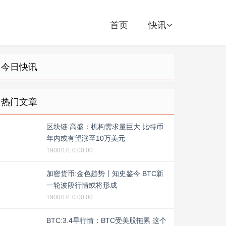
首页
快讯
今日快讯
热门文章
区块链:高盛：机构需求量巨大 比特币
年内或有望涨至10万美元
1900/1/1 0:00:00
加密货币:金色趋势丨知史鉴今 BTC新
一轮波段行情或将形成
1900/1/1 0:00:00
BTC:3.4早行情：BTC受美股拖累 这个