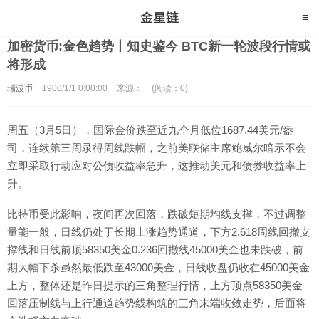
加密货币:金色趋势丨知史鉴今 BTC新一轮波段行情或
将形成
瑞波币
1900/1/1 0:00:00
来源：
(阅读：0)
周五（3月5日），国际金价跌至近九个月低位1687.44美元/盎
司，连续第三周录得周线跌幅，之前美联储主席鲍威尔暗示不会
立即采取行动应对公债收益率急升，这推动美元和债券收益率上
升。
比特币受此影响，夜间再次回落，跌破短期均线支撑，不过调整
量能一般，日线仍处于长期上涨趋势通道，下方2.618周线回撤支
撑线和日线前顶58350美金0.236回撤线45000美金也未跌破，前
期大幅下杀虽然最低跌至43000美金，日线收盘仍收在45000美金
上方，整体还是昨日提示的三角整理行情，上方顶点58350美金
回落压制线与上行通道趋势线构筑的三角末端收敛走势，后面将