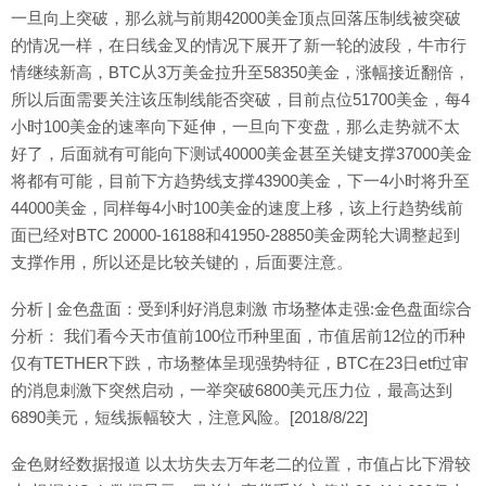
一旦向上突破，那么就与前期42000美金顶点回落压制线被突破
的情况一样，在日线金叉的情况下展开了新一轮的波段，牛市行
情继续新高，BTC从3万美金拉升至58350美金，涨幅接近翻倍，
所以后面需要关注该压制线能否突破，目前点位51700美金，每4
小时100美金的速率向下延伸，一旦向下变盘，那么走势就不太
好了，后面就有可能向下测试40000美金甚至关键支撑37000美金
将都有可能，目前下方趋势线支撑43900美金，下一4小时将升至
44000美金，同样每4小时100美金的速度上移，该上行趋势线前
面已经对BTC 20000-16188和41950-28850美金两轮大调整起到
支撑作用，所以还是比较关键的，后面要注意。
分析 | 金色盘面：受到利好消息刺激 市场整体走强:金色盘面综合
分析： 我们看今天市值前100位币种里面，市值居前12位的币种
仅有TETHER下跌，市场整体呈现强势特征，BTC在23日etf过审
的消息刺激下突然启动，一举突破6800美元压力位，最高达到
6890美元，短线振幅较大，注意风险。[2018/8/22]
金色财经数据报道 以太坊失去万年老二的位置，市值占比下滑较