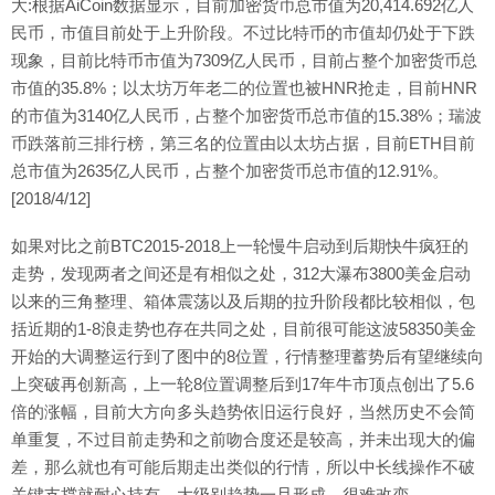
大:根据AiCoin数据显示，目前加密货币总市值为20,414.692亿人
民币，市值目前处于上升阶段。不过比特币的市值却仍处于下跌
现象，目前比特币市值为7309亿人民币，目前占整个加密货币总
市值的35.8%；以太坊万年老二的位置也被HNR抢走，目前HNR
的市值为3140亿人民币，占整个加密货币总市值的15.38%；瑞波
币跌落前三排行榜，第三名的位置由以太坊占据，目前ETH目前
总市值为2635亿人民币，占整个加密货币总市值的12.91%。
[2018/4/12]
如果对比之前BTC2015-2018上一轮慢牛启动到后期快牛疯狂的
走势，发现两者之间还是有相似之处，312大瀑布3800美金启动
以来的三角整理、箱体震荡以及后期的拉升阶段都比较相似，包
括近期的1-8浪走势也存在共同之处，目前很可能这波58350美金
开始的大调整运行到了图中的8位置，行情整理蓄势后有望继续向
上突破再创新高，上一轮8位置调整后到17年牛市顶点创出了5.6
倍的涨幅，目前大方向多头趋势依旧运行良好，当然历史不会简
单重复，不过目前走势和之前吻合度还是较高，并未出现大的偏
差，那么就也有可能后期走出类似的行情，所以中长线操作不破
关键支撑就耐心持有，大级别趋势一旦形成，很难改变。