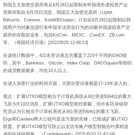
韩国五大加密交易所将从8月28日起限制未申报境外虚拟资产运
营商存取款:8月25日消息，韩国五大加密交易所（Upbit、
Bithumb、Coinone、Korbit和Gopax）计划从8月28日起限制以韩
国用户为对象但进行未申报非法营业行为的16家外国虚拟资产交
易所的存取款业务，包括KuCoin、MEXC、CoinEX、ZB.com
等。（韩国经济日报）[2022/8/25 12:48:13]
在该统计数据中，422名受访者总共覆盖了223个不同的DAO组
织，其中，Bankless、Gitcoin、Index Coop、DAOSquare等组织
的成员数据最多，均在10人以上。
在进入加密行业的时间方面，大部分受访者都是17-19年进入的。
观点：扩展UTXO模型相当于计算机系统从8位突进到64位的重大
飞跃:5月10日消息，扩展UTXO模型相对新颖，但许多区块链研
究员认为它相当于计算机系统从8位突进到64位的重大飞跃。
Ergo和Cardano两大公链均是这方面的先锋，已组成扩展UTXO
联盟。扩展UTXO模型可防止以太坊等账户模型智能合约累积造
成的区块链膨胀。（Cointelegraph）[2021/5/10 21:42:34]