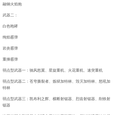
融钢火焰炮
武器二：
白色咆哮
绚焰霰弹
岩炎霰弹
重捶霰弹
弱点型武器一：驰风怒翼、星旋重机、火花重机、速突重机
弱点型武器二：苍穹撕裂者、炼狱加特林、毁灭加特林、怒吼加
特林
弱点型武器三：凯布利之辉、横断射锯器、烈齿射锯器、削铁射
锯器