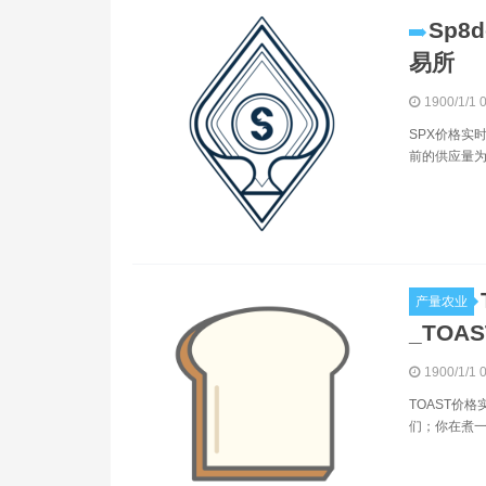
Sp8
易所
1900/1/1 
SPX价格实时
前的供应量为88
产量农业
_TOA
1900/1/1 
TOAST价格实
们；你在煮一些