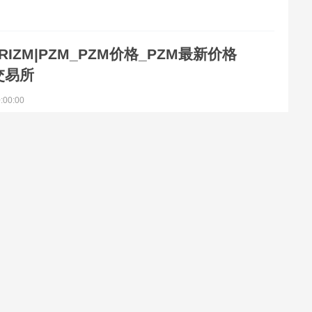
RIZM|PZM_PZM价格_PZM最新价格
交易所
0:00:00
数据 今天的实时{二进制}价格为{0000}美元,24小时交易量为{0001}美
新PZM到美元的价格。PRIZM在过去24小时内下降了{0002}.
链行业热门话题，分享最新的区块链、Web3、元宇宙等最新文章，金星链分享最新最