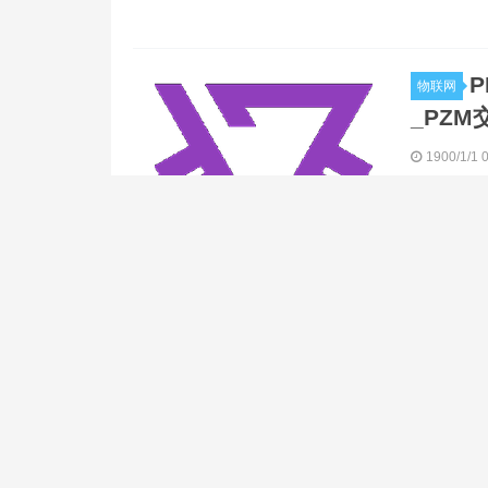
P
物联网
_PZM
1900/1/1 
PZM价格实时
元。我们实时更
[0:234ms0-1:423ms
金星链汇集区块