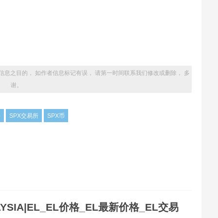
信息之目的， 如作者信息标记有误， 请第一时间联系我们修改或删除， 多
谢。
格
SPX交易所
SPX币
LYSIA|EL_EL价格_EL最新价格_EL交易