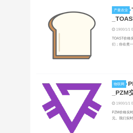
产量农业
_TOA
1900/1/1 
TOAST价格实
们；你在煮一些
P
物联网
_PZM
1900/1/1 
PZM价格实时
元。我们实时更