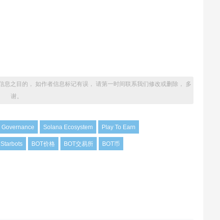
信息之目的， 如作者信息标记有误， 请第一时间联系我们修改或删除， 多
谢。
Governance
Solana Ecosystem
Play To Earn
Starbots
BOT价格
BOT交易所
BOT币