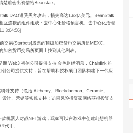
谁会出资借给Beanstalk。
nstalk DAO遭受黑客攻击，损失高达1.82亿美元。BeanStalk
由三个相互连接的组件组成：去中心化价格预言机、去中心化治理
3:04:56]
交易{Starbots]股票的顶级加密货币交易所是MEXC、
以在我们的加密货币交易所页面上找到其他列表。
”计划，针对早期 Web3 初创公司提供支持:金色财经消息，Chainlink 推
对早期 Web3 初创公司提供支持，旨在帮助和授权项目团队构建下一代应
包括 Alchemy、Blockdaemon、Ceramic、
技术、法律、设计、营销等实践支持；访问风险投资家网络获得投资支
宙，也是第一款机器人对战NFT游戏，玩家可以在游戏中创建幻想机器
AR代币。